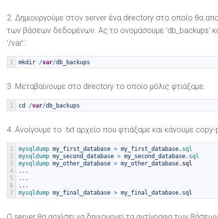
2. Δημιουργούμε στον server ένα directory στο οποίο θα 
των βάσεων δεδομένων. Ας το ονομάσουμε ‘db_backups’ κα
‘/var’:
1
mkdir
/
var
/
db_backups
3. Μεταβαίνουμε στο directory το οποίο μόλις φτιάξαμε.
1
cd
/
var
/
db_backups
4. Ανοίγουμε το .txt αρχείο που φτιάξαμε και κάνουμε copy
1
mysqldump 
my_first_database
>
my_first_database
.
sql
2
mysqldump 
my_second_database
>
my_second_database
.
sql
3
mysqldump 
my_other_database
>
my_other_database
.
sql
4
.
.
.
5
.
.
.
6
.
.
.
7
mysqldump 
my_final_database
>
my_final_database
.
sql
Ο server θα αρχίσει να δημιουργεί τα αντίγραφα των βάσεων