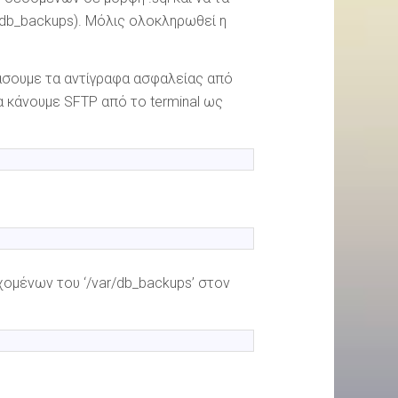
 db_backups). Μόλις ολοκληρωθεί η
άσουμε τα αντίγραφα ασφαλείας από
α κάνουμε SFTP από το terminal ως
χομένων του ‘/var/db_backups’ στον