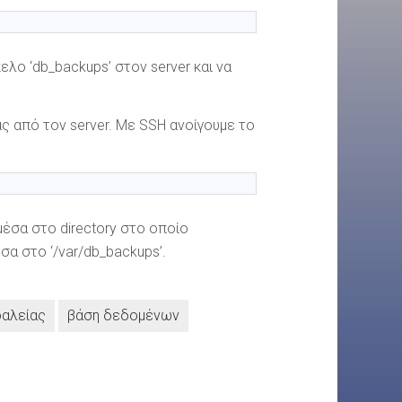
λο ‘db_backups’ στον server και να
ς από τον server. Με SSH ανοίγουμε το
μέσα στο directory στο οποίο
α στο ‘/var/db_backups’.
φαλείας
βάση δεδομένων