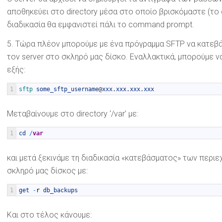
αποθηκεύει στο directory μέσα στο οποίο βρισκόμαστε (το
διαδικασία θα εμφανιστεί πάλι το command prompt.
5. Τώρα πλέον μπορούμε με ένα πρόγραμμα SFTP να κατεβ
τον server στο σκληρό μας δίσκο. Εναλλακτικά, μπορούμε ν
εξής:
1
sftp 
some_sftp_username
@
xxx
.
xxx
.
xxx
.
xxx
Μεταβαίνουμε στο directory ‘/var’ με:
1
cd
/
var
και μετά ξεκινάμε τη διαδικασία «κατεβάσματος» των περιε
σκληρό μας δίσκος με:
1
get
-
r
db_backups
Και στο τέλος κάνουμε: