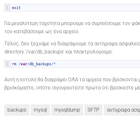
1
exit
Για μεγαλύτερη ταχύτητα μπορούμε να συμπιέσουμε τον φάκε
τον κατεβάσουμε ως ένα αρχείο.
Τέλος, δεν ξεχνάμε να διαγράψουμε τα αντίγραφα ασφαλεία
directory ‘/var/db_backups’ και πληκτρολογούμε:
1
rm
/
var
/
db_backups
/
*
Αυτή η εντολή θα διαγράψει ΟΛΑ τα αρχεία που βρίσκονται 
βρισκόμαστε, οπότε σιγουρευτείτε πρώτα ότι βρίσκεστε μέσ
backups
mysql
mysqldump
SFTP
αντίγραφα ασ