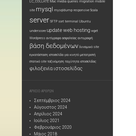
LC_COLLATE
Mac
media queries
migration
mobile
mysql
site
mysqldump
responsive
Scala
server
SFTP
sort
terminal
Ubuntu
update
web hosting
underscore
wget
Wordpress
αντίγραφα ασφαλείας
αντιγραφή
βάση δεδομένων
δυναμικό site
εγκατάσταση
ιστοσελίδα για κινητό
μετατροπή
στατικό site
ταξινόμηση
ταχύτητα ιστοσελίδας
φιλοξενία ιστοσελίδας
ΑΡΧΕΙΟ ΑΡΘΡΩΝ
Σεπτέμβριος 2024
Αύγουστος 2024
Απρίλιος 2024
Ιούλιος 2021
Φεβρουάριος 2020
Μάιος 2018