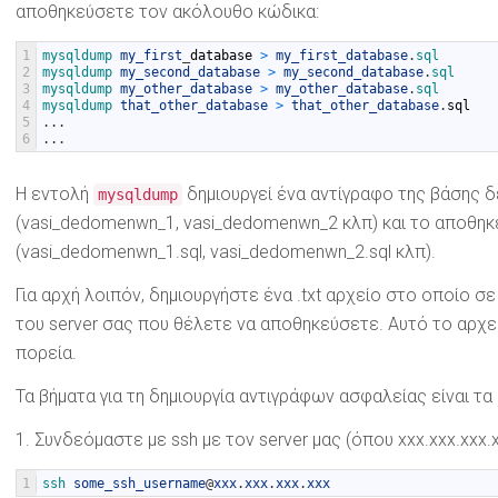
αποθηκεύσετε τον ακόλουθο κώδικα:
1
mysqldump 
my_first
_
database 
>
my_first_database
.
sql
2
mysqldump 
my_second_database
>
my_second_database
.
sql
3
mysqldump 
my_other_database
>
my_other_database
.
sql
4
mysqldump 
that_other_database
>
that_other_database
.
sql
5
.
.
.
6
.
.
.
Η εντολή
δημιουργεί ένα αντίγραφο της βάσης 
mysqldump
(vasi_dedomenwn_1, vasi_dedomenwn_2 κλπ) και το αποθηκε
(vasi_dedomenwn_1.sql, vasi_dedomenwn_2.sql κλπ).
Για αρχή λοιπόν, δημιουργήστε ένα .txt αρχείο στο οποίο σ
του server σας που θέλετε να αποθηκεύσετε. Αυτό το αρχε
πορεία.
Τα βήματα για τη δημιουργία αντιγράφων ασφαλείας είναι τα 
1. Συνδεόμαστε με ssh με τον server μας (όπου xxx.xxx.xxx.x
1
ssh 
some_ssh_username
@
xxx
.
xxx
.
xxx
.
xxx