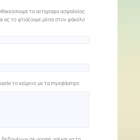
αποθηκεύσουμε τα αντίγραφα ασφαλείας
ι ας το φτιάξουμε μέσα στον φάκελο
-paste το κείμενο με τα mysqldumps:
 δεδομένων σε μορφή .sql και να τα