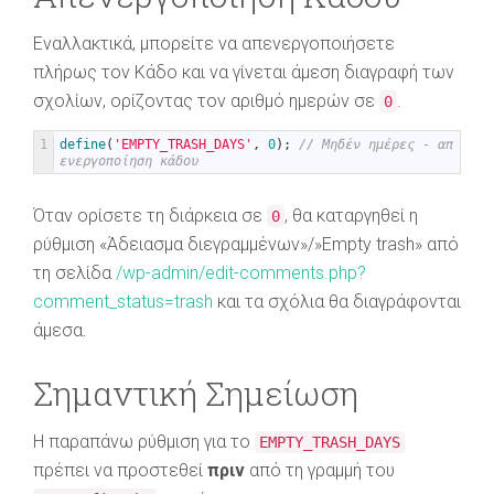
Εναλλακτικά, μπορείτε να απενεργοποιήσετε
πλήρως τον Κάδο και να γίνεται άμεση διαγραφή των
σχολίων, ορίζοντας τον αριθμό ημερών σε
.
0
1
define
(
'EMPTY_TRASH_DAYS'
,
0
)
;
// Μηδέν ημέρες - απ
ενεργοποίηση κάδου
Όταν ορίσετε τη διάρκεια σε
, θα καταργηθεί η
0
ρύθμιση «Άδειασμα διεγραμμένων»/»Empty trash» από
τη σελίδα
/wp-admin/edit-comments.php?
comment_status=trash
και τα σχόλια θα διαγράφονται
άμεσα.
Σημαντική Σημείωση
Η παραπάνω ρύθμιση για το
EMPTY_TRASH_DAYS
πρέπει να προστεθεί
πριν
από τη γραμμή του