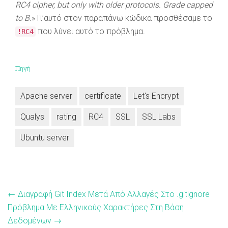
RC4 cipher, but only with older protocols. Grade capped
to B.
» Γι’αυτό στον παραπάνω κώδικα προσθέσαμε το
που λύνει αυτό το πρόβλημα.
!RC4
Πηγή
Apache server
certificate
Let's Encrypt
Qualys
rating
RC4
SSL
SSL Labs
Ubuntu server
←
Διαγραφή Git Index Μετά Από Αλλαγές Στο .gitignore
Πρόβλημα Με Ελληνικούς Χαρακτήρες Στη Βάση
Δεδομένων
→