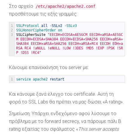
Στο αρχείο
/etc/apache2/apache2.conf
προσθέτουμε τις εξής γραμμές:
1
SSLProtocol 
all
-
SSLv2
-
SSLv3
2
SSLHonorCipherOrder 
on
3
SSLCipherSuite
"EECDH+ECDSA+AESGCM EECDH+aRSA+AESGC
M EECDH+ECDSA+SHA384 EECDH+ECDSA+SHA256 EECDH+aRSA+
SHA384 EECDH+aRSA+SHA256 EECDH+aRSA+RC4 EECDH EDH+a
RSA RC4 !aNULL !eNULL !LOW !3DES !MD5 !EXP !PSK !SR
P !DSS !RC4"
Κάνουμε επανεκκίνηση του server με:
1
service 
apache2 
restart
Και κάνουμε ξανά έλεγχο του certificate. Αυτή τη
φορά το SSL Labs θα πρέπει να μας δώσει «A rating».
Σημείωση: Υπάρχει ενδεχόμενο αφού λύσουμε το
πρόβλημα με το forward secrecy, να πάρουμε πάλι B
rating εξαιτίας του σφάλματος «
This server accepts