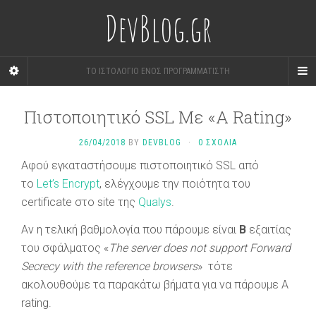
DevBlog.gr
ΤΟ ΙΣΤΟΛΟΓΙΟ ΕΝΟΣ ΠΡΟΓΡΑΜΜΑΤΙΣΤΗ
Πιστοποιητικό SSL Με «A Rating»
26/04/2018
BY
DEVBLOG
·
0 ΣΧΟΛΙΑ
Αφού εγκαταστήσουμε πιστοποιητικό SSL από
το
Let’s Encrypt
, ελέγχουμε την ποιότητα του
certificate στο site της
Qualys
.
Αν η τελική βαθμολογία που πάρουμε είναι
B
εξαιτίας
του σφάλματος «
The server does not support Forward
Secrecy with the reference browsers
» τότε
ακολουθούμε τα παρακάτω βήματα για να πάρουμε A
rating.